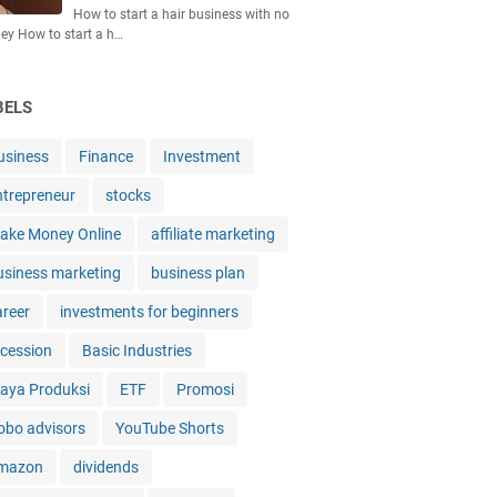
How to start a hair business with no
y How to start a h…
BELS
usiness
Finance
Investment
ntrepreneur
stocks
ake Money Online
affiliate marketing
usiness marketing
business plan
areer
investments for beginners
ecession
Basic Industries
iaya Produksi
ETF
Promosi
obo advisors
YouTube Shorts
mazon
dividends