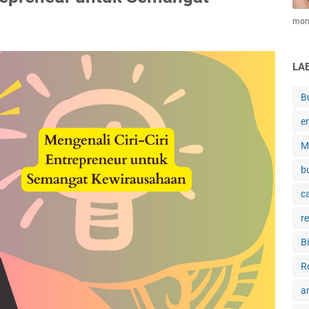
mone
LA
B
e
M
b
c
r
B
R
a