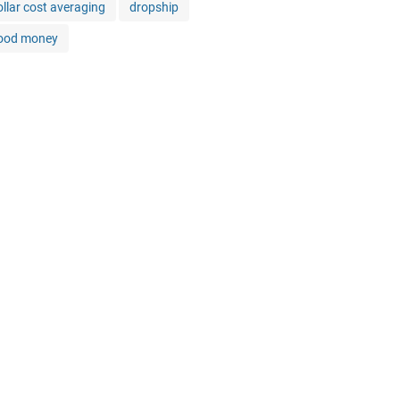
ollar cost averaging
dropship
ood money