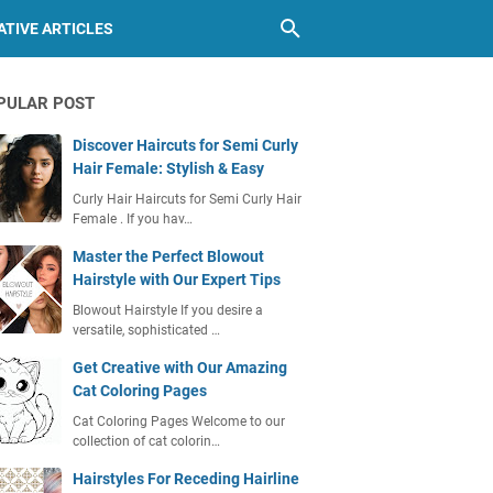
TIVE ARTICLES
PULAR POST
Discover Haircuts for Semi Curly
Hair Female: Stylish & Easy
Curly Hair Haircuts for Semi Curly Hair
Female . If you hav…
Master the Perfect Blowout
Hairstyle with Our Expert Tips
Blowout Hairstyle If you desire a
versatile, sophisticated …
Get Creative with Our Amazing
Cat Coloring Pages
Cat Coloring Pages Welcome to our
collection of cat colorin…
Hairstyles For Receding Hairline